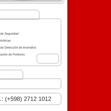
tros Productos
 de Seguridad
léctricas
 de Detección de Incendios
zación de Portones
Ver más
áctenos
l.: (+598) 2712 1012